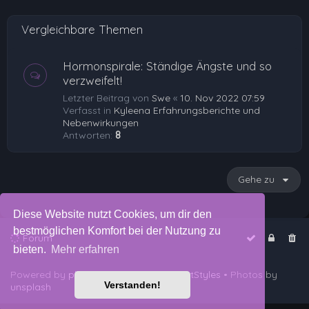
e
Vergleichbare Themen
n
Hormonspirale: Ständige Ängste und so
verzweifelt!
Letzter Beitrag von
Swe
«
10. Nov 2022 07:59
Verfasst in
Kyleena Erfahrungsberichte und
Nebenwirkungen
Antworten:
8
Gehe zu
Diese Website nutzt Cookies, um dir den
bestmöglichen Komfort bei der Nutzung zu
Forum
bieten.
Mehr erfahren
Powered by
phpBB
™
• Design by
PlanetStyles
• Photos by
Verstanden!
unsplash