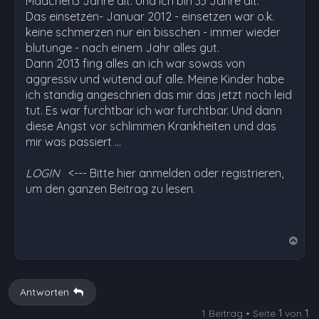
Mädchen3 Jahre alt. Und ich bin 33 Jahre alt.
Das einsetzen- Januar 2012 - einsetzen war o.k.
keine schmerzen nur ein bisschen - immer wieder
blutunge - nach einem Jahr alles gut.
Dann 2013 fing alles an ich war sowas von
aggressiv und wütend auf alle. Meine Kinder habe
ich ständig angeschrien das mir das jetzt noch leid
tut. Es war furchtbar ich war furchtbar. Und dann
diese Angst vor schlimmen Krankheiten und das
mir was passiert …
LOGIN
<--- Bitte hier anmelden oder registrieren,
um den ganzen Beitrag zu lesen.
N
a
c
h
Antworten
o
1 Beitrag • Seite
1
von
1
b