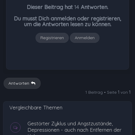
h
Dieser Beitrag hat
14
Antworten.
o
b
Du musst Dich anmelden oder registrieren,
e
um die Antworten lesen zu können.
n
Registrieren
Anmelden
Antworten
1 Beitrag • Seite
1
von
1
Vergleichbare Themen
Gestörter Zyklus und Angstzustände,
Depressionen - auch nach Entfernen der