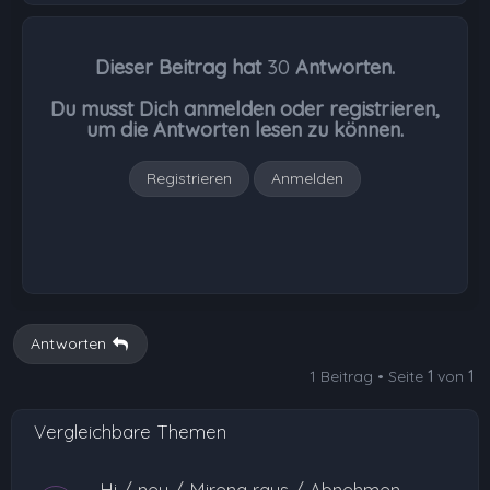
c
h
Dieser Beitrag hat
30
Antworten.
o
b
Du musst Dich anmelden oder registrieren,
e
um die Antworten lesen zu können.
n
Registrieren
Anmelden
Antworten
1 Beitrag • Seite
1
von
1
Vergleichbare Themen
Hi / neu / Mirena raus / Abnehmen