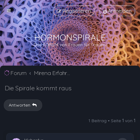
Registrieren
Anmelden
Forum
Mirena Erfahrungsberichte und Nebenwirkungen
Die Spirale kommt raus
Antworten
1 Beitrag • Seite
1
von
1