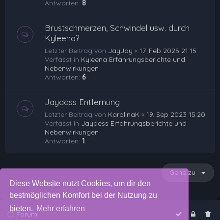
Antworten:
8
Brustschmerzen, Schwindel usw. durch
Kyleena?
Letzter Beitrag von
JayJay
«
17. Feb 2025 21:15
Verfasst in
Kyleena Erfahrungsberichte und
Nebenwirkungen
Antworten:
6
Jaydass Entfernung
Letzter Beitrag von
KarolinaK
«
19. Sep 2023 15:20
Verfasst in
Jaydess Erfahrungsberichte und
Nebenwirkungen
Antworten:
1
Gehe zu
Diese Website nutzt Cookies, um dir den
bestmöglichen Komfort bei der Nutzung zu
bieten.
Mehr erfahren
Forum