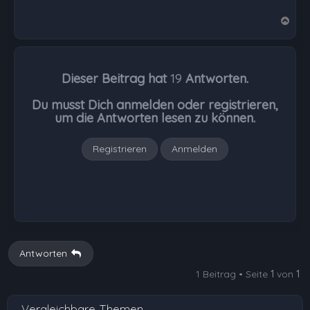
N
a
c
h
Dieser Beitrag hat
19
Antworten.
o
b
Du musst Dich anmelden oder registrieren,
e
um die Antworten lesen zu können.
n
Registrieren
Anmelden
Antworten
1 Beitrag • Seite
1
von
1
Vergleichbare Themen