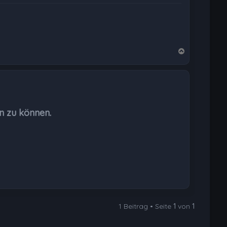
N
a
c
h
o
b
n zu können.
e
n
1 Beitrag • Seite
1
von
1