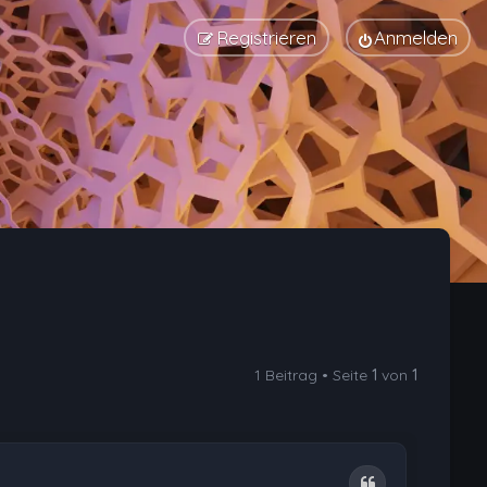
Registrieren
Anmelden
1 Beitrag • Seite
1
von
1
Zitat