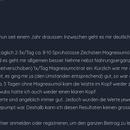
nun seit einem Jahr draussen. Inzwischen geht es mir deutlic
täglich 2-3x/Tag ca. 8-10 Sprühstösse Zechstein Magnesiumöl 
 es geht mir allgemein besser. Nehme nebst Nahrungsergänz
zeitverschoben) 1x/Tag Magnesiumcitrat ein. Kürzlich war mi
ht, es ging mir ja (den Umständen entsprechend) gut, so war 
ca. 3 Tagen ohne Magnesiumöl kam die Watte im Kopf wieder 
wubs hatte ich auch wieder einen klaren Kopf.
te sind angeblich immer gut. Jedoch wurden die Werte jeweil
pumpt war. Deshalb kann ich diesen Resultaten keinen gros
e hier anmelden oder registrieren, um den ganzen Beitrag zu l