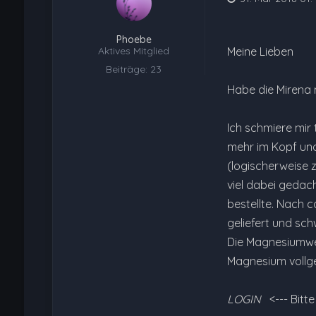
Phoebe
Aktives Mitglied
Meine Lieben
Beiträge: 23
Habe die Mirena 
Ich schmiere mir 
mehr im Kopf und
(logischerweise 
viel dabei gedac
bestellte. Nach 
geliefert und sch
Die Magnesiumwer
Magnesium vollge
LOGIN
<--- Bitt