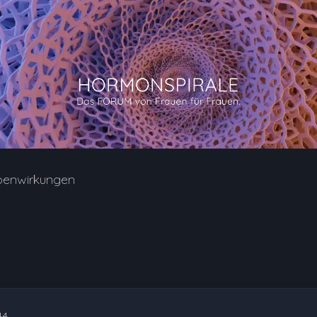
benwirkungen
44